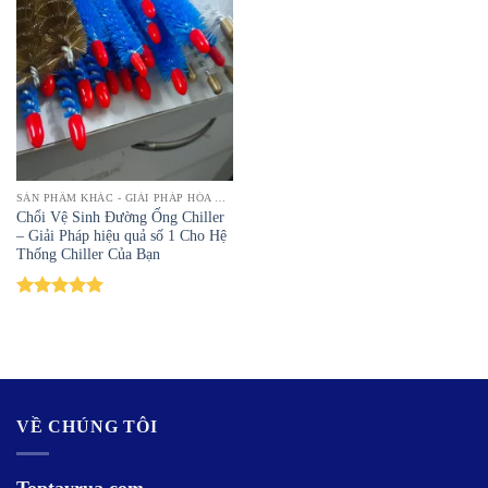
SẢN PHẨM KHÁC - GIẢI PHÁP HÓA CHẤT ĐA DẠNG | TOPTAYRUA
Chổi Vệ Sinh Đường Ống Chiller
– Giải Pháp hiệu quả số 1 Cho Hệ
Thống Chiller Của Bạn
Được xếp
hạng
5.00
5 sao
VỀ CHÚNG TÔI
Toptayrua.com