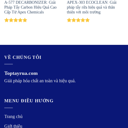
A-577 DECARBONIZER: Giải
APEX-303 ECOCLEAN: Giải
Pháp Tẩy Carbon Hiệu Quả Cao
pháp tẩy rửa hiệu quả và thân
Cấp Từ Apex Chemicals
thiện với môi trường
Được xếp
Được xếp
hạng
5.00
hạng
5.00
5 sao
5 sao
VỀ CHÚNG TÔI
Toptayrua.com
Giải pháp hóa chất an toàn và hiệu quả.
MENU ĐIỀU HƯỚNG
Trang chủ
Giới thiệu