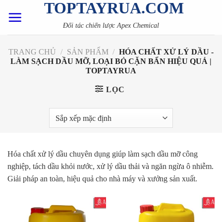
TOPTAYRUA.COM
Skip
to
Đối tác chiến lược Apex Chemical
content
TRANG CHỦ
/
SẢN PHẨM
/
HÓA CHẤT XỬ LÝ DẦU -
LÀM SẠCH DẦU MỠ, LOẠI BỎ CẶN BẨN HIỆU QUẢ |
TOPTAYRUA
LỌC
Hóa chất xử lý dầu chuyên dụng giúp làm sạch dầu mỡ công
nghiệp, tách dầu khỏi nước, xử lý dầu thải và ngăn ngừa ô nhiễm.
Giải pháp an toàn, hiệu quả cho nhà máy và xưởng sản xuất.