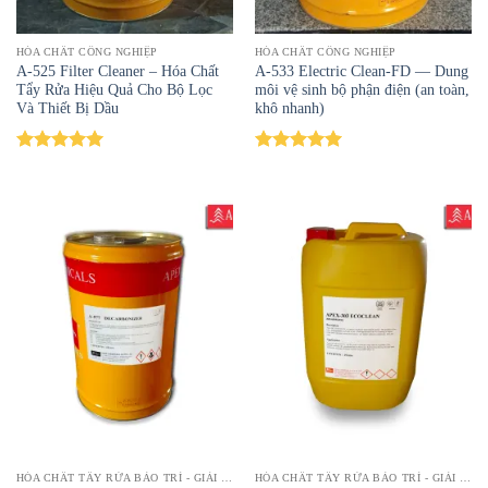
HÓA CHẤT CÔNG NGHIỆP
HÓA CHẤT CÔNG NGHIỆP
A-525 Filter Cleaner – Hóa Chất
A-533 Electric Clean-FD — Dung
Tẩy Rửa Hiệu Quả Cho Bộ Lọc
môi vệ sinh bộ phận điện (an toàn,
Và Thiết Bị Dầu
khô nhanh)
Được xếp
Được xếp
hạng
5.00
hạng
5.00
5 sao
5 sao
HÓA CHẤT TẨY RỬA BẢO TRÌ - GIẢI PHÁP LÀM SẠCH HIỆU QUẢ | TOPTAYRUA
HÓA CHẤT TẨY RỬA BẢO TRÌ - GIẢI PHÁP LÀM SẠCH HIỆU QUẢ | TOPTAYRUA