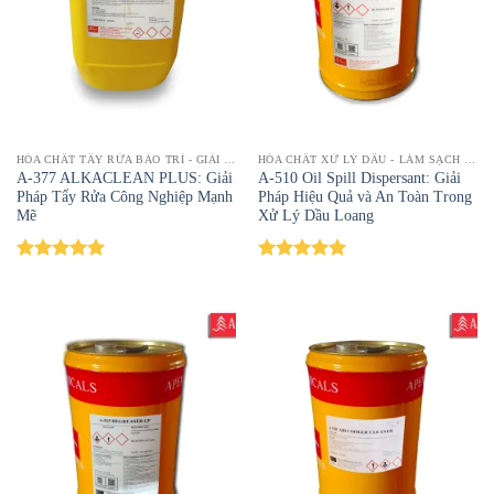
HÓA CHẤT TẨY RỬA BẢO TRÌ - GIẢI PHÁP LÀM SẠCH HIỆU QUẢ | TOPTAYRUA
HÓA CHẤT XỬ LÝ DẦU - LÀM SẠCH DẦU MỠ, LOẠI BỎ CẶN BẨN HIỆU QUẢ | TOPTAYRUA
A-377 ALKACLEAN PLUS: Giải
A-510 Oil Spill Dispersant: Giải
Pháp Tẩy Rửa Công Nghiệp Mạnh
Pháp Hiệu Quả và An Toàn Trong
Mẽ
Xử Lý Dầu Loang
Được xếp
Được xếp
hạng
5.00
hạng
5.00
5 sao
5 sao