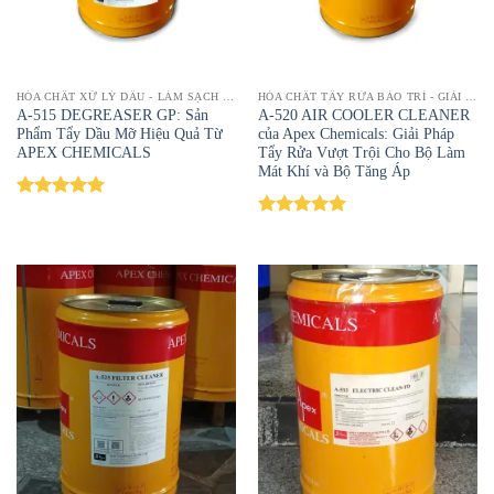
HÓA CHẤT XỬ LÝ DẦU - LÀM SẠCH DẦU MỠ, LOẠI BỎ CẶN BẨN HIỆU QUẢ | TOPTAYRUA
HÓA CHẤT TẨY RỬA BẢO TRÌ - GIẢI PHÁP LÀM SẠCH HIỆU QUẢ | TOPTAYRUA
A-515 DEGREASER GP: Sản
A-520 AIR COOLER CLEANER
Phẩm Tẩy Dầu Mỡ Hiệu Quả Từ
của Apex Chemicals: Giải Pháp
APEX CHEMICALS
Tẩy Rửa Vượt Trội Cho Bộ Làm
Mát Khí và Bộ Tăng Áp
Được xếp
hạng
5.00
Được xếp
5 sao
hạng
5.00
5 sao