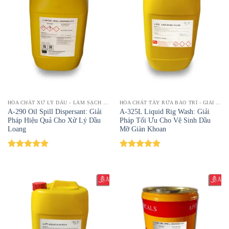
HÓA CHẤT XỬ LÝ DẦU - LÀM SẠCH DẦU MỠ, LOẠI BỎ CẶN BẨN HIỆU QUẢ | TOPTAYRUA
HÓA CHẤT TẨY RỬA BẢO TRÌ - GIẢI PHÁP LÀM SẠCH HIỆU QUẢ | TOPTAYRUA
A-290 Oil Spill Dispersant: Giải
A-325L Liquid Rig Wash: Giải
Pháp Hiệu Quả Cho Xử Lý Dầu
Pháp Tối Ưu Cho Vệ Sinh Dầu
Loang
Mỡ Giàn Khoan
Được xếp
Được xếp
hạng
5.00
hạng
5.00
5 sao
5 sao