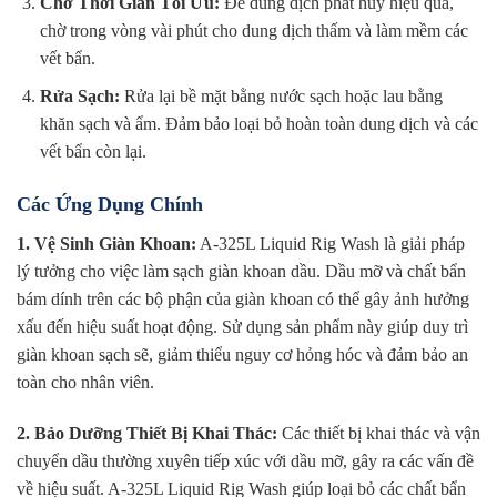
Chờ Thời Gian Tối Ưu:
Để dung dịch phát huy hiệu quả,
chờ trong vòng vài phút cho dung dịch thấm và làm mềm các
vết bẩn.
Rửa Sạch:
Rửa lại bề mặt bằng nước sạch hoặc lau bằng
khăn sạch và ẩm. Đảm bảo loại bỏ hoàn toàn dung dịch và các
vết bẩn còn lại.
Các Ứng Dụng Chính
1. Vệ Sinh Giàn Khoan:
A-325L Liquid Rig Wash là giải pháp
lý tưởng cho việc làm sạch giàn khoan dầu. Dầu mỡ và chất bẩn
bám dính trên các bộ phận của giàn khoan có thể gây ảnh hưởng
xấu đến hiệu suất hoạt động. Sử dụng sản phẩm này giúp duy trì
giàn khoan sạch sẽ, giảm thiểu nguy cơ hỏng hóc và đảm bảo an
toàn cho nhân viên.
2. Bảo Dưỡng Thiết Bị Khai Thác:
Các thiết bị khai thác và vận
chuyển dầu thường xuyên tiếp xúc với dầu mỡ, gây ra các vấn đề
về hiệu suất. A-325L Liquid Rig Wash giúp loại bỏ các chất bẩn