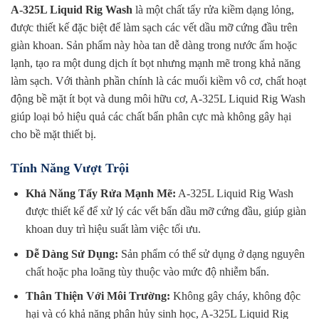
A-325L Liquid Rig Wash
là một chất tẩy rửa kiềm dạng lỏng,
được thiết kế đặc biệt để làm sạch các vết dầu mỡ cứng đầu trên
giàn khoan. Sản phẩm này hòa tan dễ dàng trong nước ấm hoặc
lạnh, tạo ra một dung dịch ít bọt nhưng mạnh mẽ trong khả năng
làm sạch. Với thành phần chính là các muối kiềm vô cơ, chất hoạt
động bề mặt ít bọt và dung môi hữu cơ, A-325L Liquid Rig Wash
giúp loại bỏ hiệu quả các chất bẩn phân cực mà không gây hại
cho bề mặt thiết bị.
Tính Năng Vượt Trội
Khả Năng Tẩy Rửa Mạnh Mẽ:
A-325L Liquid Rig Wash
được thiết kế để xử lý các vết bẩn dầu mỡ cứng đầu, giúp giàn
khoan duy trì hiệu suất làm việc tối ưu.
Dễ Dàng Sử Dụng:
Sản phẩm có thể sử dụng ở dạng nguyên
chất hoặc pha loãng tùy thuộc vào mức độ nhiễm bẩn.
Thân Thiện Với Môi Trường:
Không gây cháy, không độc
hại và có khả năng phân hủy sinh học, A-325L Liquid Rig