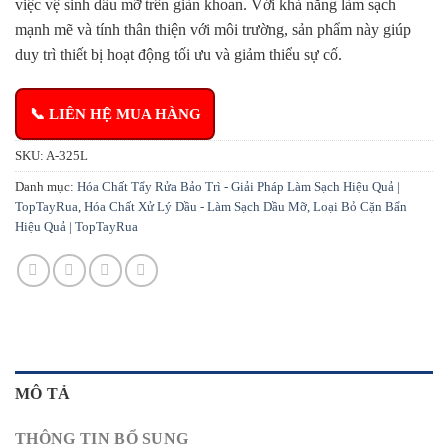
đánh giá
việc vệ sinh dầu mỡ trên giàn khoan. Với khả năng làm sạch
mạnh mẽ và tính thân thiện với môi trường, sản phẩm này giúp
duy trì thiết bị hoạt động tối ưu và giảm thiểu sự cố.
📞 LIÊN HỆ MUA HÀNG
SKU:
A-325L
Danh mục:
Hóa Chất Tẩy Rửa Bảo Trì - Giải Pháp Làm Sạch Hiệu Quả |
TopTayRua
,
Hóa Chất Xử Lý Dầu - Làm Sạch Dầu Mỡ, Loại Bỏ Cặn Bẩn
Hiệu Quả | TopTayRua
MÔ TẢ
THÔNG TIN BỔ SUNG