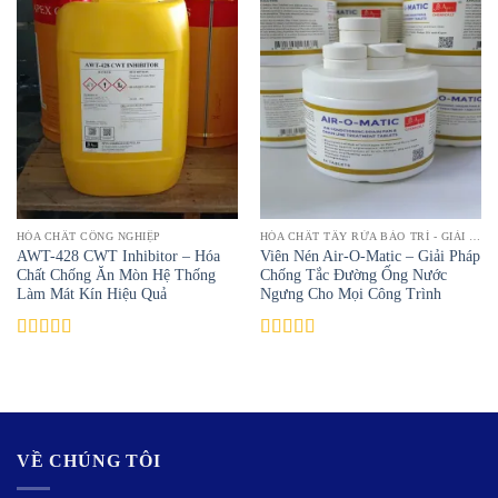
HÓA CHẤT CÔNG NGHIỆP
HÓA CHẤT TẨY RỬA BẢO TRÌ - GIẢI PHÁP LÀM SẠCH HIỆU QUẢ | TOPTAYRUA
AWT-428 CWT Inhibitor – Hóa
Viên Nén Air-O-Matic – Giải Pháp
Chất Chống Ăn Mòn Hệ Thống
Chống Tắc Đường Ống Nước
Làm Mát Kín Hiệu Quả
Ngưng Cho Mọi Công Trình
Được xếp
Được xếp
hạng
5.00
5
hạng
5.00
5
sao
sao
VỀ CHÚNG TÔI