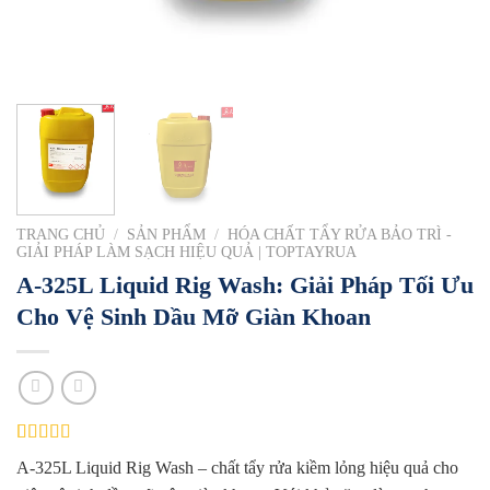
TRANG CHỦ
/
SẢN PHẨM
/
HÓA CHẤT TẨY RỬA BẢO TRÌ -
GIẢI PHÁP LÀM SẠCH HIỆU QUẢ | TOPTAYRUA
A-325L Liquid Rig Wash: Giải Pháp Tối Ưu
Cho Vệ Sinh Dầu Mỡ Giàn Khoan
5.00
1
trên 5
A-325L Liquid Rig Wash – chất tẩy rửa kiềm lỏng hiệu quả cho
dựa trên