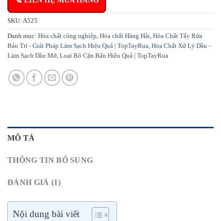
📞 LIÊN HỆ MUA HÀNG
SKU:
A525
Danh mục:
Hóa chất công nghiệp
,
Hóa chất Hàng Hải
,
Hóa Chất Tẩy Rửa
Bảo Trì - Giải Pháp Làm Sạch Hiệu Quả | TopTayRua
,
Hóa Chất Xử Lý Dầu -
Làm Sạch Dầu Mỡ, Loại Bỏ Cặn Bẩn Hiệu Quả | TopTayRua
MÔ TẢ
THÔNG TIN BỔ SUNG
ĐÁNH GIÁ (1)
Nội dung bài viết