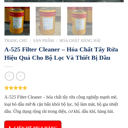
TRANG CHỦ
/
SẢN PHẨM
/
HÓA CHẤT HÀNG HẢI
A-525 Filter Cleaner – Hóa Chất Tẩy Rửa
Hiệu Quả Cho Bộ Lọc Và Thiết Bị Dầu
5.00
1
trên 5
A-525 Filter Cleaner – hóa chất tẩy rửa công nghiệp mạnh mẽ,
dựa trên
đánh giá
loại bỏ dầu mỡ & cặn bẩn khỏi bộ lọc, bộ làm mát, bộ gia nhiệt
dầu. Ứng dụng rộng rãi trong điện, cơ khí, dầu khí, hàng hải.