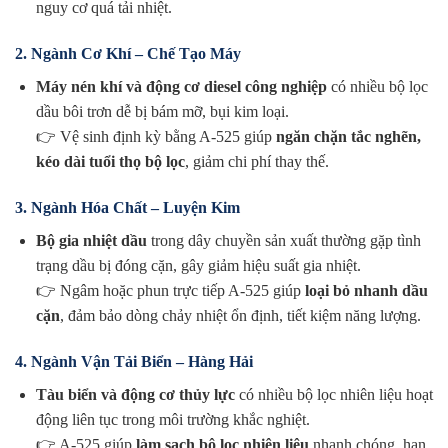
nguy cơ quá tải nhiệt.
2. Ngành Cơ Khí – Chế Tạo Máy
Máy nén khí và động cơ diesel công nghiệp
có nhiều bộ lọc
dầu bôi trơn dễ bị bám mỡ, bụi kim loại.
👉 Vệ sinh định kỳ bằng A-525 giúp
ngăn chặn tắc nghẽn,
kéo dài tuổi thọ bộ lọc
, giảm chi phí thay thế.
3. Ngành Hóa Chất – Luyện Kim
Bộ gia nhiệt dầu
trong dây chuyền sản xuất thường gặp tình
trạng dầu bị đóng cặn, gây giảm hiệu suất gia nhiệt.
👉 Ngâm hoặc phun trực tiếp A-525 giúp
loại bỏ nhanh dầu
cặn
, đảm bảo dòng chảy nhiệt ổn định, tiết kiệm năng lượng.
4. Ngành Vận Tải Biển – Hàng Hải
Tàu biển và động cơ thủy lực
có nhiều bộ lọc nhiên liệu hoạt
động liên tục trong môi trường khắc nghiệt.
👉 A-525 giúp
làm sạch bộ lọc nhiên liệu
nhanh chóng, hạn