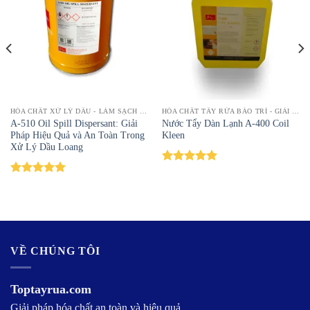
HÓA CHẤT XỬ LÝ DẦU - LÀM SẠCH DẦU MỠ, LOẠI BỎ CẶN BẨN HIỆU QUẢ | TOPTAYRUA
HÓA CHẤT TẨY RỬA BẢO TRÌ - GIẢI PHÁP LÀM SẠCH HIỆU QUẢ | TOPTAYRUA
A-510 Oil Spill Dispersant: Giải
Nước Tẩy Dàn Lạnh A-400 Coil
Pháp Hiệu Quả và An Toàn Trong
Kleen
Xử Lý Dầu Loang
Được xếp
hạng
5.00
Được xếp
5 sao
hạng
5.00
5 sao
VỀ CHÚNG TÔI
Toptayrua.com
Giải pháp hóa chất an toàn và hiệu quả.