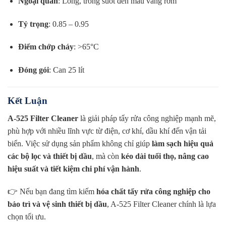
Ngoại quan
: Lỏng, trong suốt đến màu vàng rơm
Tỷ trọng
: 0.85 – 0.95
Điểm chớp cháy
: >65°C
Đóng gói
: Can 25 lít
Kết Luận
A-525 Filter Cleaner
là giải pháp tẩy rửa công nghiệp mạnh mẽ,
phù hợp với nhiều lĩnh vực từ điện, cơ khí, dầu khí đến vận tải
biển. Việc sử dụng sản phẩm không chỉ giúp
làm sạch hiệu quả
các bộ lọc và thiết bị dầu
, mà còn
kéo dài tuổi thọ, nâng cao
hiệu suất và tiết kiệm chi phí vận hành
.
👉 Nếu bạn đang tìm kiếm
hóa chất tẩy rửa công nghiệp cho
bảo trì và vệ sinh thiết bị dầu
, A-525 Filter Cleaner chính là lựa
chọn tối ưu.