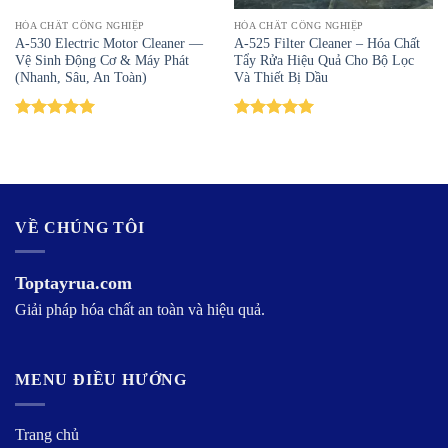
HÓA CHẤT CÔNG NGHIỆP
HÓA CHẤT CÔNG NGHIỆP
A-530 Electric Motor Cleaner —
A-525 Filter Cleaner – Hóa Chất
Vệ Sinh Động Cơ & Máy Phát
Tẩy Rửa Hiệu Quả Cho Bộ Lọc
(Nhanh, Sâu, An Toàn)
Và Thiết Bị Dầu
Được xếp
Được xếp
hạng
5.00
hạng
5.00
5 sao
5 sao
VỀ CHÚNG TÔI
Toptayrua.com
Giải pháp hóa chất an toàn và hiệu quả.
MENU ĐIỀU HƯỚNG
Trang chủ