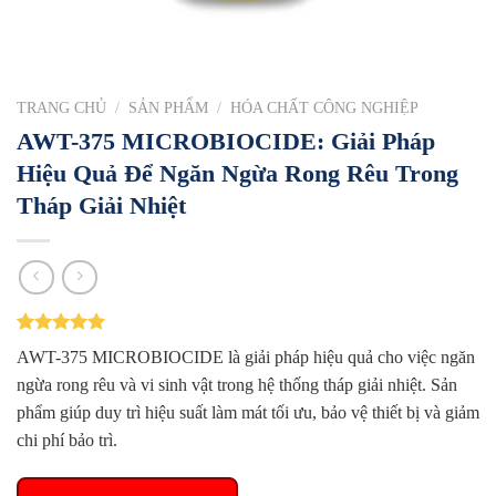
TRANG CHỦ
/
SẢN PHẨM
/
HÓA CHẤT CÔNG NGHIỆP
AWT-375 MICROBIOCIDE: Giải Pháp
Hiệu Quả Để Ngăn Ngừa Rong Rêu Trong
Tháp Giải Nhiệt
5.00
1
trên 5
AWT-375 MICROBIOCIDE là giải pháp hiệu quả cho việc ngăn
dựa trên
đánh giá
ngừa rong rêu và vi sinh vật trong hệ thống tháp giải nhiệt. Sản
phẩm giúp duy trì hiệu suất làm mát tối ưu, bảo vệ thiết bị và giảm
chi phí bảo trì.